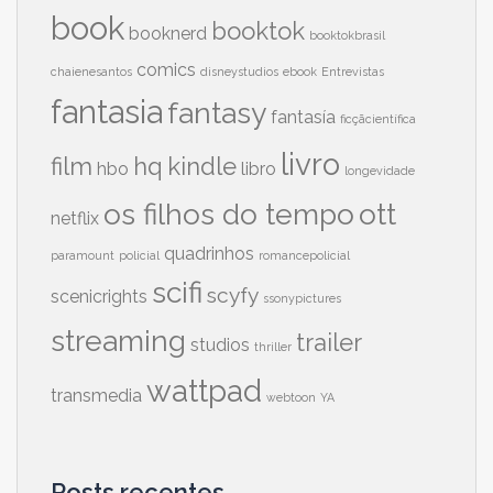
book
booktok
booknerd
booktokbrasil
comics
chaienesantos
disneystudios
ebook
Entrevistas
fantasia
fantasy
fantasía
ficçãcientífica
livro
film
hq
kindle
hbo
libro
longevidade
os filhos do tempo
ott
netflix
quadrinhos
paramount
policial
romancepolicial
scifi
scyfy
scenicrights
ssonypictures
streaming
trailer
studios
thriller
wattpad
transmedia
webtoon
YA
Posts recentes