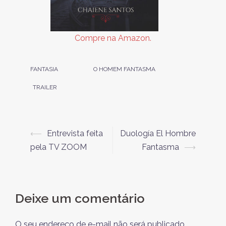
Compre na Amazon.
FANTASIA
O HOMEM FANTASMA
TRAILER
Navegação
⟵
Entrevista feita
Duología El Hombre
de
pela TV ZOOM
Fantasma
⟶
posts
Deixe um comentário
O seu endereço de e-mail não será publicado.