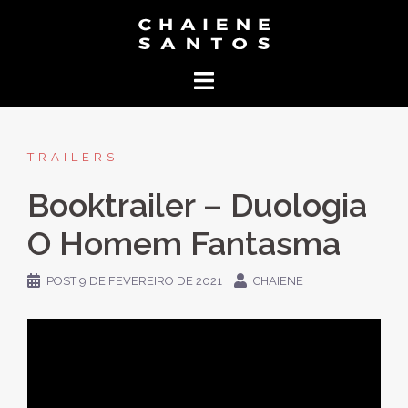
Pular
para
o
conteúdo
TRAILERS
Booktrailer – Duologia
O Homem Fantasma
POST
9 DE FEVEREIRO DE 2021
CHAIENE