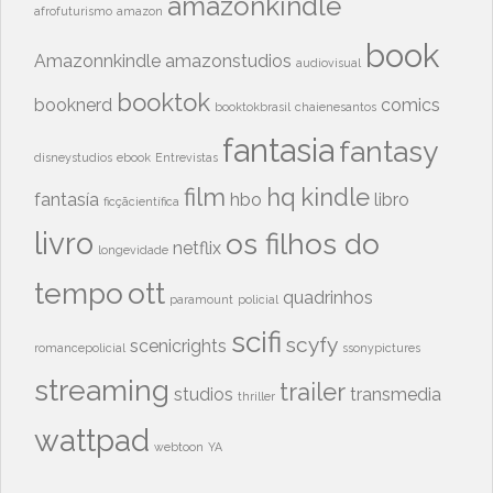
amazonkindle
afrofuturismo
amazon
book
Amazonnkindle
amazonstudios
audiovisual
booktok
booknerd
comics
booktokbrasil
chaienesantos
fantasia
fantasy
disneystudios
ebook
Entrevistas
film
hq
kindle
fantasía
hbo
libro
ficçãcientífica
livro
os filhos do
netflix
longevidade
tempo
ott
quadrinhos
paramount
policial
scifi
scyfy
scenicrights
romancepolicial
ssonypictures
streaming
trailer
studios
transmedia
thriller
wattpad
webtoon
YA