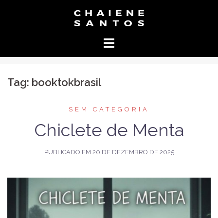
Pular
para
o
conteúdo
Tag:
booktokbrasil
SEM CATEGORIA
Chiclete de Menta
PUBLICADO EM
20 DE DEZEMBRO DE 2025