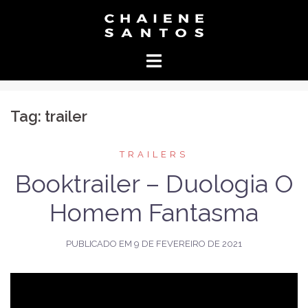
Pular
para
o
conteúdo
Tag:
trailer
TRAILERS
Booktrailer – Duologia O
Homem Fantasma
PUBLICADO EM
9 DE FEVEREIRO DE 2021