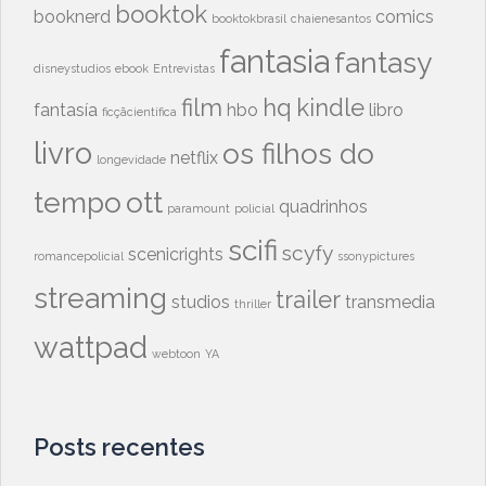
booktok
booknerd
comics
booktokbrasil
chaienesantos
fantasia
fantasy
disneystudios
ebook
Entrevistas
film
hq
kindle
fantasía
hbo
libro
ficçãcientífica
livro
os filhos do
netflix
longevidade
tempo
ott
quadrinhos
paramount
policial
scifi
scyfy
scenicrights
romancepolicial
ssonypictures
streaming
trailer
studios
transmedia
thriller
wattpad
webtoon
YA
Posts recentes