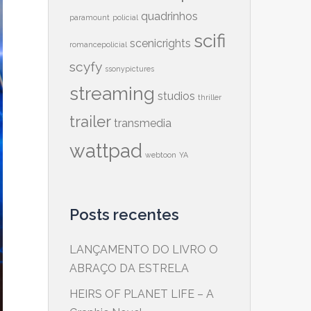
quadrinhos
paramount
policial
scifi
scenicrights
romancepolicial
scyfy
ssonypictures
streaming
studios
thriller
trailer
transmedia
wattpad
webtoon
YA
Posts recentes
LANÇAMENTO DO LIVRO O
ABRAÇO DA ESTRELA
HEIRS OF PLANET LIFE – A