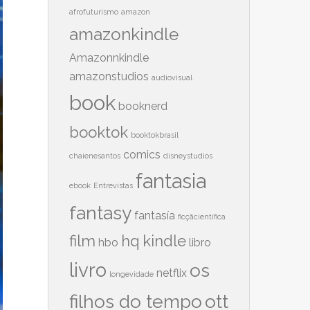
afrofuturismo
amazon
amazonkindle
Amazonnkindle
amazonstudios
audiovisual
book
booknerd
booktok
booktokbrasil
comics
chaienesantos
disneystudios
fantasia
ebook
Entrevistas
fantasy
fantasía
ficçãcientífica
film
hq
kindle
hbo
libro
livro
os
netflix
longevidade
filhos do tempo
ott