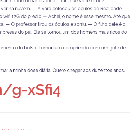
rio dono do laboratório Titan, que você citou?
ver na nuvem. — Álvaro colocou os óculos de Realidade
 o wifi 12G do prédio — Achei, o nome é esse mesmo. Até que
— O professor tirou os óculos e sorriu. — O filho dele é o
mpresas do pai. Ele se tornou um dos homens mais ricos do
dicamento do bolso. Tomou um comprimido com um gole de
ar a minha dose diária. Quero chegar aos duzentos anos.
n/g-xSfi4