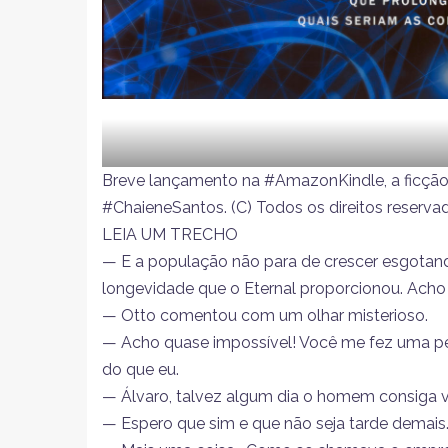
Breve lançamento na #AmazonKindle, a ficção 
#ChaieneSantos. (C) Todos os direitos reserva
LEIA UM TRECHO
— E a população não para de crescer esgotand
longevidade que o Eternal proporcionou. Acho q
— Otto comentou com um olhar misterioso.
— Acho quase impossível! Você me fez uma per
do que eu.
— Álvaro, talvez algum dia o homem consiga v
— Espero que sim e que não seja tarde demais