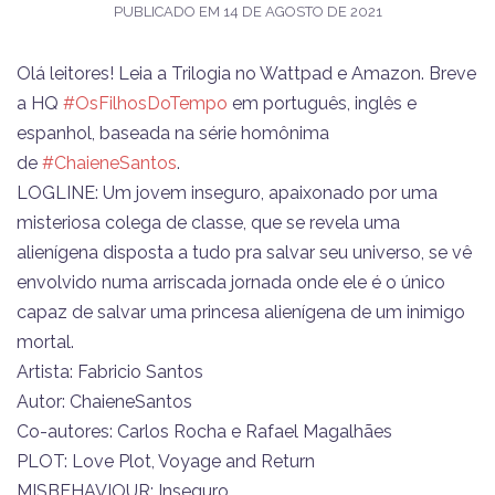
PUBLICADO EM
14 DE AGOSTO DE 2021
Olá leitores! Leia a Trilogia no Wattpad e Amazon. Breve
a HQ
#OsFilhosDoTempo
em português, inglês e
espanhol, baseada na série homônima
de
#ChaieneSantos
.
LOGLINE: Um jovem inseguro, apaixonado por uma
misteriosa colega de classe, que se revela uma
alienígena disposta a tudo pra salvar seu universo, se vê
envolvido numa arriscada jornada onde ele é o único
capaz de salvar uma princesa alienígena de um inimigo
mortal.
Artista: Fabricio Santos
Autor: ChaieneSantos
Co-autores: Carlos Rocha e Rafael Magalhães
PLOT: Love Plot, Voyage and Return
MISBEHAVIOUR: Inseguro