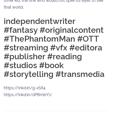
other kid, the one who would not open its eyes to see
that world.
independentwriter
#fantasy #originalcontent
#ThePhantomMan #OTT
#streaming #vfx #editora
#publisher #reading
#studios #book
#storytelling #transmedia
https://lnkd.in/g-xSfi4
https://lnkd.in/dP8mbYU