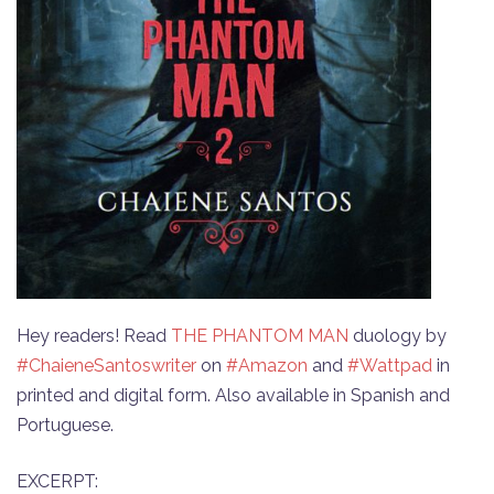
Hey readers! Read
THE PHANTOM MAN
duology by
#ChaieneSantoswriter
on
#Amazon
and
#Wattpad
in
printed and digital form. Also available in Spanish and
Portuguese.
EXCERPT: