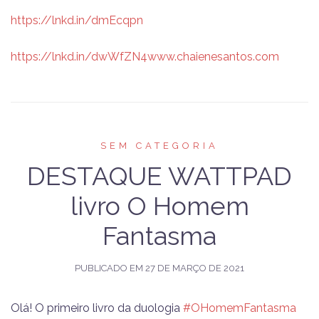
https://lnkd.in/dmEcqpn
https://lnkd.in/dwWfZN4
www.chaienesantos.com
SEM CATEGORIA
DESTAQUE WATTPAD
livro O Homem
Fantasma
PUBLICADO EM
27 DE MARÇO DE 2021
Olá! O primeiro livro da duologia
#OHomemFantasma