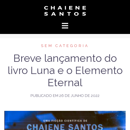
Pular
para
Chaiene
o
Santos
conteúdo
–
Escritor
SEM CATEGORIA
Breve lançamento do
livro Luna e o Elemento
Eternal
PUBLICADO EM
26 DE JUNHO DE 2022