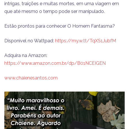
intrigas, traições e muitas mortes, em uma viagem em
que até mesmo o tempo pode ser manipulado.
Estão prontos para conhecer O Homem Fantasma?
Disponível no Wattpad:
https://my.w.tt/TqXS1JubfM
Adquira na Amazon:
https://www.amazon.com.br/dp/B01NCEIGEN
www.chaienesantos.com