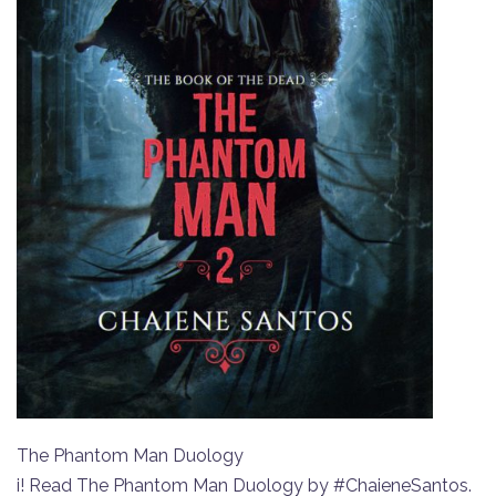
The Phantom Man Duology
i! Read The Phantom Man Duology by #ChaieneSantos.