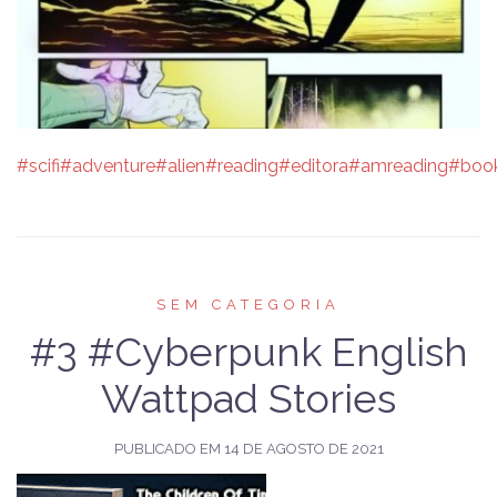
#scifi
#adventure
#alien
#reading
#editora
#amreading
#boo
SEM CATEGORIA
#3 #Cyberpunk English
Wattpad Stories
PUBLICADO EM
14 DE AGOSTO DE 2021