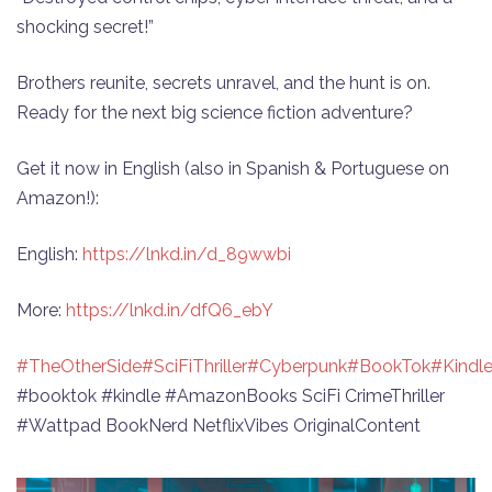
shocking secret!”
Brothers reunite, secrets unravel, and the hunt is on.
Ready for the next big science fiction adventure?
Get it now in English (also in Spanish & Portuguese on
Amazon!):
English:
https://lnkd.in/d_89wwbi
More:
https://lnkd.in/dfQ6_ebY
#TheOtherSide
#SciFiThriller
#Cyberpunk
#BookTok
#Kindle
#booktok #kindle #AmazonBooks SciFi CrimeThriller
#Wattpad BookNerd NetflixVibes OriginalContent