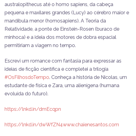
australopithecus até o homo sapiens, da cabeça
pequena e maxilares grandes (Lucy) ao cérebro maior e
mandíbula menor (homosapiens). A Teoria da
Relatividade, a ponte de Einstein-Rosen (buraco de
minhoca) e a ideia dos motores de dobra espacial
permitiriam a viagem no tempo.
Escrevi um romance com fantasia para expressar as
ideias de ficção científica e completei a trilogia
#OsFilhosdoTempo
. Conheça a história de Nicolas, um
estudante de física e Zara, uma alienígena (humana
evoluída do futuro).
https://lnkd.in/dmEcqpn
https://lnkd.in/dwWfZN4
www.chaienesantos.com