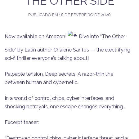
THE OTHER SIDE
PUBLICADO EM
16 DE FEVEREIRO DE 2026
Now available on Amazon!
Dive into “The Other
Side” by Latin author Chaiene Santos — the electrifying
sci-fi thriller everyone’s talking about!
Palpable tension. Deep secrets. A razor-thin line
between human and cybernetic.
In a world of control chips, cyber interfaces, and
shocking betrayals, one escape changes everything…
Excerpt teaser:
“Destroyed control chips, cyber interface threat, and a