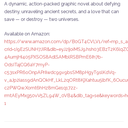
A dynamic, action-packed graphic novel about defying
destiny, unraveling ancient secrets, and a love that can
save — or destroy — two universes.
Available on Amazon:
https://www.amazon.com/dp/B0GT4CVLV1/ref=mp_s_a
crid=1I9E2SUNH7JIR&dib=eyJ2IjoiMSJ9.hsh03EBzT2K6
4AumjHi405PXSOS8AdlSAMblRSBPmE6Ih7b-
OdsITajCQ6aY7myP-
c53sxPR6oOnpAPrIiwdc99v9bsSM8pHgyT9slKdVq-
v_aJp2iass9dAnQOkHf_LkL2qORt8KjXahtuu5lbfK_6Ou
c2PWQw.Xomt6hHz8mGe1q172z-
rmtAEyMxg50vV5ZL94W_0VB4&dib_tag=se&keywords=heir
1