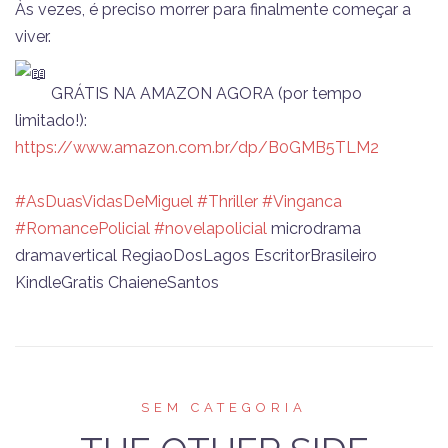
Às vezes, é preciso morrer para finalmente começar a
viver.
GRÁTIS NA AMAZON AGORA (por tempo
limitado!):
https://www.amazon.com.br/dp/B0GMB5TLM2
#AsDuasVidasDeMiguel
#Thriller
#Vinganca
#RomancePolicial
#novelapolicial
microdrama
dramavertical RegiaoDosLagos EscritorBrasileiro
KindleGratis ChaieneSantos
SEM CATEGORIA