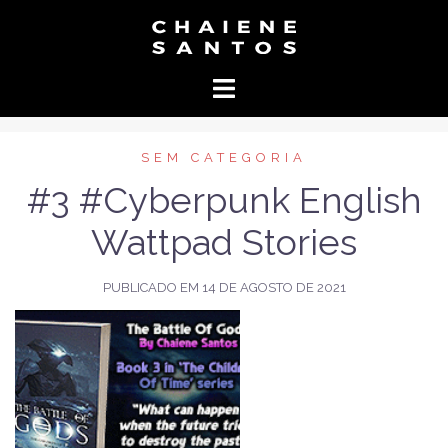
Pular
para
Chaiene
o
Santos
conteúdo
–
Escritor
SEM CATEGORIA
#3 #Cyberpunk English
Wattpad Stories
PUBLICADO EM
14 DE AGOSTO DE 2021