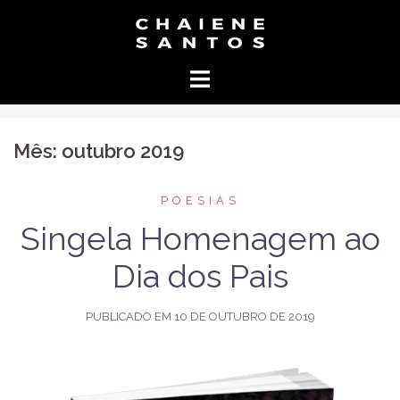
Pular
para
o
conteúdo
Mês:
outubro 2019
POESIAS
Singela Homenagem ao
Dia dos Pais
PUBLICADO EM
10 DE OUTUBRO DE 2019