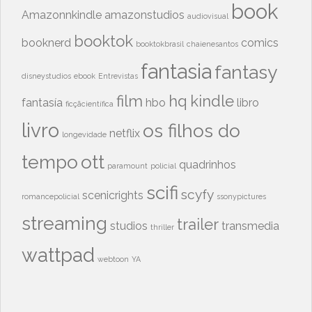
book
Amazonnkindle
amazonstudios
audiovisual
booktok
booknerd
comics
booktokbrasil
chaienesantos
fantasia
fantasy
disneystudios
ebook
Entrevistas
film
hq
kindle
fantasía
hbo
libro
ficçãcientífica
livro
os filhos do
netflix
longevidade
tempo
ott
quadrinhos
paramount
policial
scifi
scyfy
scenicrights
romancepolicial
ssonypictures
streaming
trailer
studios
transmedia
thriller
wattpad
webtoon
YA